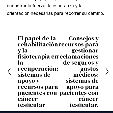
encontrar la fuerza, la esperanza y la
orientación necesarias para recorrer su camino.
El papel de la
Consejos y
A
S
rehabilitación
recursos para
n
i
y la
gestionar
t
g
fisioterapia en
reclamaciones
la
de seguros y
e
u
recuperación:
gastos
r
i
sistemas de
médicos:
i
e
apoyo y
sistemas de
o
n
recursos para
apoyo para
pacientes con
pacientes con
r
t
cáncer
cáncer
e
testicular
testicular.