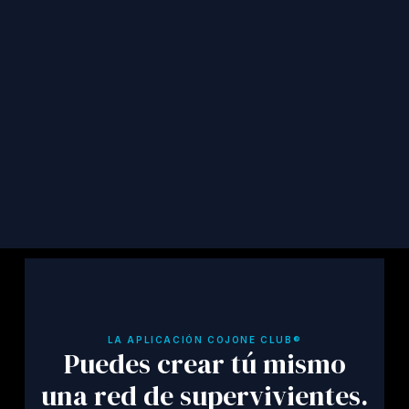
Recibe en tu bandeja de entrada las últimas 
noticias de TCF, historias de supervivientes y 
recursos.
Suscribirse
LA APLICACIÓN COJONE CLUB®
Puedes crear tú mismo
una red de supervivientes.