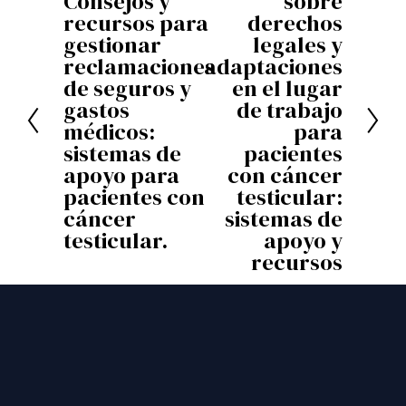
Consejos y
sobre
A
i
recursos para
derechos
n
g
gestionar
legales y
t
reclamaciones
adaptaciones
u
de seguros y
en el lugar
e
i
gastos
de trabajo
r
e
médicos:
para
i
n
sistemas de
pacientes
o
apoyo para
con cáncer
t
pacientes con
testicular:
r
e
cáncer
sistemas de
testicular.
apoyo y
recursos
MANTENTE CONECTADO