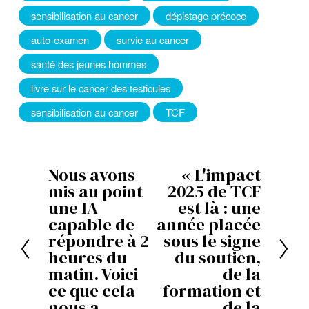
sensibilisation au cancer
dépistage précoce
auto-examen
survie au cancer
santé des jeunes hommes
livre sur le cancer des testicules
sensibilisation au cancer
TCF
Nous avons
« L'impact
P
S
mis au point
2025 de TCF
r
u
une IA
est là : une
é
i
capable de
année placée
répondre à 2
sous le signe
c
v
heures du
du soutien,
é
a
matin. Voici
de la
d
n
ce que cela
formation et
e
t
nous a
de la