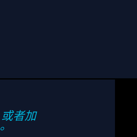
訂閱
；
或者加
。