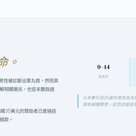
命。
0–14
風險前
的男性被診斷出睪丸癌，然而其
解相關徵兆，也從未聽說過
大多數15至35歲的男性從
資助相關教育，從而改變這
贈35美元的贊助者已度過這
捐款。