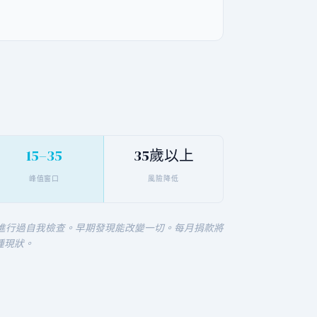
15–35
35歲以上
峰值窗口
風險降低
未進行過自我檢查。早期發現能改變一切。每月捐款將
種現狀。