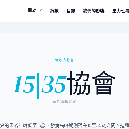
關於
捐款
目錄
我們的影響
壓力性
每月捐贈會
15|35
協會
睪丸癌基金會
癌的患者年齡低至15歲，發病高峰期則落在15至35歲之間。這