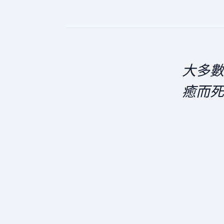
大多數
癒而死