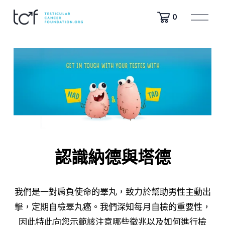
開
0
啟
選
單
認識納德與塔德
我們是一對肩負使命的睪丸，致力於幫助男性主動出
擊，定期自檢睪丸癌。我們深知每月自檢的重要性，
因此特此向您示範該注意哪些徵兆以及如何進行檢