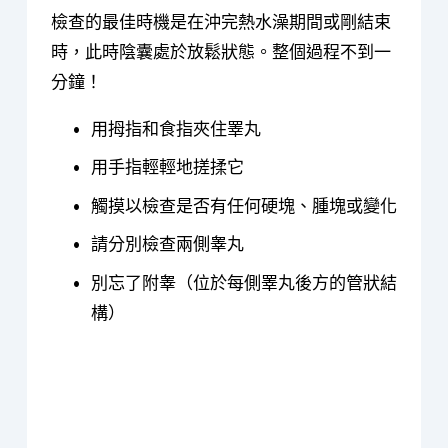
檢查的最佳時機是在沖完熱水澡期間或剛結束
時，此時陰囊處於放鬆狀態。整個過程不到一
分鐘！
用拇指和食指夾住睪丸
用手指輕輕地搓揉它
觸摸以檢查是否有任何硬塊、腫塊或變化
請分別檢查兩側睾丸
別忘了附睾（位於每側睪丸後方的管狀結
構）