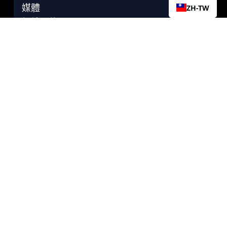
媒體
ZH-TW
網站目錄
社群
Discord
Instagram
X
Facebook
支持團體
YouTube
Reddit
隱私權政策
TCF®、BEARD PATROL®、COJONE CLUB®