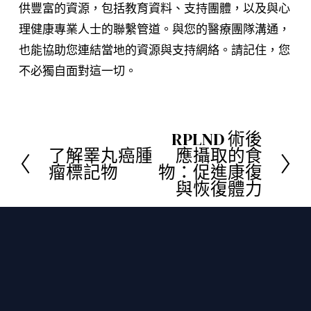
供豐富的資源，包括教育資料、支持團體，以及與心
理健康專業人士的聯繫管道。與您的醫療團隊溝通，
也能協助您連結當地的資源與支持網絡。請記住，您
不必獨自面對這一切。
RPLND 術後
下
了解睪丸癌腫
應攝取的食
上
一
瘤標記物
物：促進康復
一
頁
與恢復體力
頁
保持聯繫
訂閱 TCF 最新消息、倖存者故事及相關資源，直