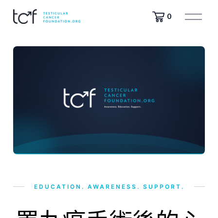
開
0
啟
選
單
EDUCATION. AWARENESS. SUPPORT.