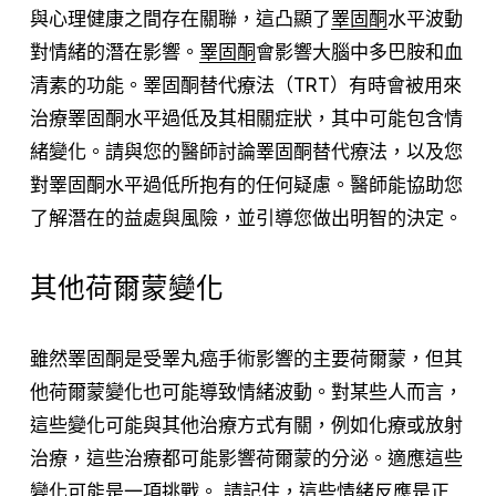
與心理健康之間存在關聯，這凸顯了
睪固酮
水平波動
對情緒的潛在影響。
睪固酮
會影響大腦中多巴胺和血
清素的功能。睪固酮替代療法（TRT）有時會被用來
治療睪固酮水平過低及其相關症狀，其中可能包含情
緒變化。請與您的醫師討論睪固酮替代療法，以及您
對睪固酮水平過低所抱有的任何疑慮。醫師能協助您
了解潛在的益處與風險，並引導您做出明智的決定。
其他荷爾蒙變化
雖然睪固酮是受睪丸癌手術影響的主要荷爾蒙，但其
他荷爾蒙變化也可能導致情緒波動。對某些人而言，
這些變化可能與其他治療方式有關，例如化療或放射
治療，這些治療都可能影響荷爾蒙的分泌。適應這些
變化可能是一項挑戰。 請記住，這些情緒反應是正