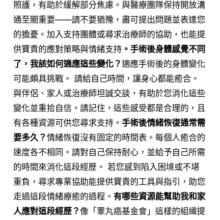
照護，有助於緩解部分焦慮。與醫療團隊保持開放溝
通至關重要——請不要猶豫，盡可提出問題並表達您
的擔憂。加入支持團體或尋求治療師的協助，也能提
供寶貴的應對策略與情緒支持
。手術後身體感覺不同
了，我該如何適應這些變化？
適應手術後的身體變化
可能頗具挑戰。 請給自己時間，讓身心都能癒合。
與伴侶、家人或治療師坦誠交談，有助於您消化這些
變化並重拾自信。請記住，這些感受都是合理的，且
有各種資源可供您尋求支持。
手術後情緒恢復通常需
要多久？
情緒恢復沒有固定的時間表。每個人癒合的
速度各不相同。請對自己保持耐心，並給予自己所需
的時間來消化這段經歷。 若您感到陷入困境或不堪
重負，尋求專業協助能提供寶貴的工具與指引，助您
走過這段情緒療癒的過程。
有哪些資源能幫助我和家
人應對這段經歷？
像「睪丸癌基金會」這樣的組織提