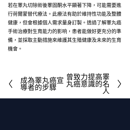
若在睪丸切除術後睪固酮水平顯著下降，可能需要進
行荷爾蒙替代療法。此療法有助於維持性功能及整體
健康，但會根據個人需求量身訂製。透過了解睪丸癌
手術治療對生育能力的影响，患者能做好更充分的準
備，並採取主動措施來維護其生殖健康及未來的生育
機會。
曾致力提高睪
下
成為睪丸癌宣
上
丸癌意識的名
導者的步驟
一
人
一
頁
頁