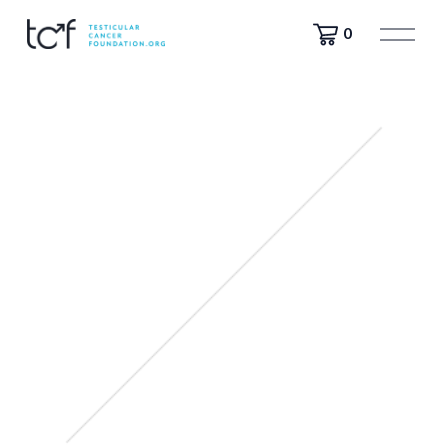
開
0
啟
選
單