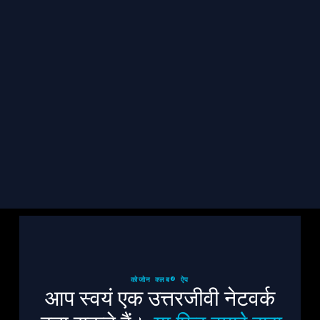
जुड़े रहो
TCF से जुड़ी अपडेट, पीड़ितों की कहानियां और संसाधन सीधे 
अपने इनबॉक्स में पाएं।
सदस्यता लें
कोजोन क्लब® ऐप
आप स्वयं एक उत्तरजीवी नेटवर्क