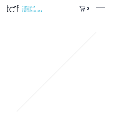
मे
0
नू
खो
लें