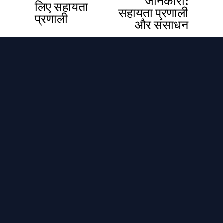
जानकारी:
लिए सहायता
सहायता प्रणाली
प्रणाली
और संसाधन
जुड़े रहो
TCF से जुड़ी अपडेट, पीड़ितों की कहानियां और संसाधन सीधे 
अपने इनबॉक्स में पाएं।
सदस्यता लें