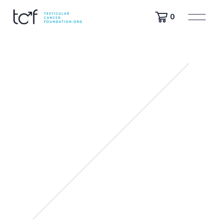
मे
0
नू
खो
लें