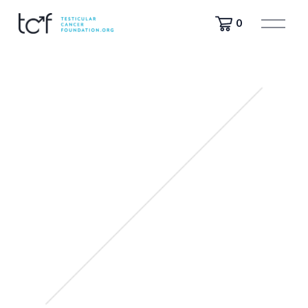
मे
0
नू
खो
लें