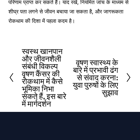
परिणाम प्राप्त कर सकते हैं। याद रखें, नियमित जांच के माध्यम से
शीघ्र पता लगने से जीवन बचाया जा सकता है, और जागरूकता
रोकथाम की दिशा में पहला कदम है।
स्वस्थ खानपान
प
और जीवनशैली
वृषण स्वास्थ्य के
ह
अ
संबंधी विकल्प
बारे में प्रभावी ढंग
ले
वृषण कैंसर की
ग
से संवाद करना:
रोकथाम में कैसे
का
ला
युवा पुरुषों के लिए
भूमिका निभा
सुझाव
सकते हैं, इस बारे
में मार्गदर्शन