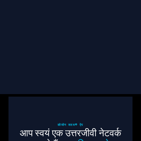
जुड़े रहो
TCF से जुड़ी अपडेट, पीड़ितों की कहानियां और संसाधन सीधे 
अपने इनबॉक्स में पाएं।
सदस्यता लें
कोजोन क्लब® ऐप
आप स्वयं एक उत्तरजीवी नेटवर्क