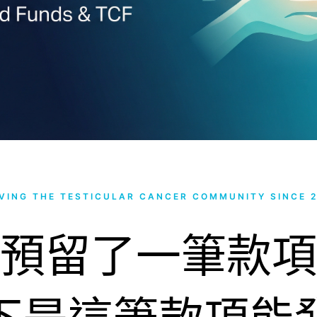
VING THE TESTICULAR CANCER COMMUNITY SINCE 
預留了一筆款項