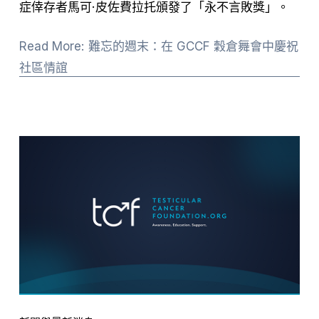
症倖存者馬可·皮佐費拉托頒發了「永不言敗獎」。
Read More: 難忘的週末：在 GCCF 穀倉舞會中慶祝
社區情誼