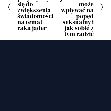
p
się do
może
e
zwiększenia
wpływać na
r
j
świadomości
popęd
z
na temat
seksualny i
e
raka jąder
jak sobie z
d
tym radzić
n
i
BĄDŹ NA BIEŻĄCO
Otrzymuj na swoją skrzynkę e-mailową 
aktualności dotyczące TCF, historie osób, 
które przeżyły, oraz materiały pomocnicze.