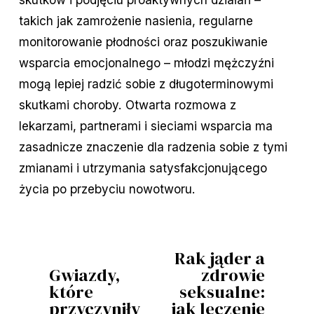
takich jak zamrożenie nasienia, regularne
monitorowanie płodności oraz poszukiwanie
wsparcia emocjonalnego – młodzi mężczyźni
mogą lepiej radzić sobie z długoterminowymi
skutkami choroby. Otwarta rozmowa z
lekarzami, partnerami i sieciami wsparcia ma
zasadnicze znaczenie dla radzenia sobie z tymi
zmianami i utrzymania satysfakcjonującego
życia po przebyciu nowotworu.
Rak jąder a
D
Gwiazdy,
zdrowie
P
a
które
seksualne:
o
l
przyczyniły
jak leczenie